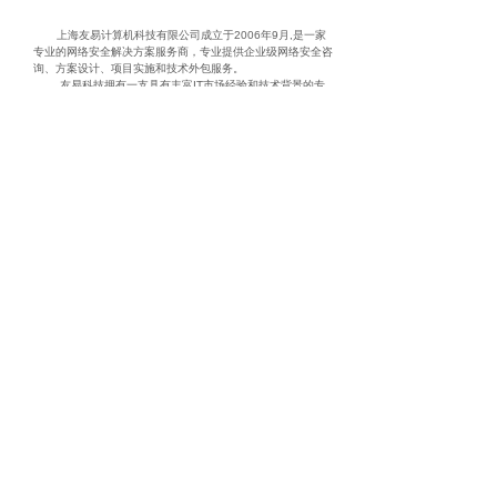
上海友易计算机科技有限公司成立于2006年9月,是一家
专业的网络安全解决方案服务商，专业提供企业级网络安全咨
询、方案设计、项目实施和技术外包服务。
友易科技拥有一支具有丰富IT市场经验和技术背景的专
业队伍，可以根据客户对网络项目的需求，提供完整的方案设
计、项目实施和系统维护服务。我们在给客户提供网络安全解
决方案时，不仅负责项目的设计实施及交付使用，并且提供长
期的技术支持和售后服务。还可以根据客户的特殊要求，提供
相应的外包服务。 “争取客户的满意度和忠诚度”是友易科技的
始终坚持的目标。友易信息秉承“诚信协作，创新发展”的企业
精神，竭诚服务客户，与广大客户共同发展！共同进步！
搜索
服务热线：021-64606395
Copyright © 2020 上海友易计算机科技有限公司
沪ICP备14033096号-1